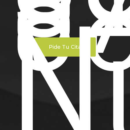
8
8
N
Pide Tu Cita