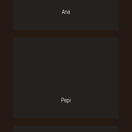
Diamond Provider de Orthopulse
Ana
2018.
Ponente en SEDA Málaga 2019.
Práctica exclusiva de la ortodoncia
infantil y de adultos desde 1994.
Especialista en tratamientos
infantiles con alienadores.
Pepi