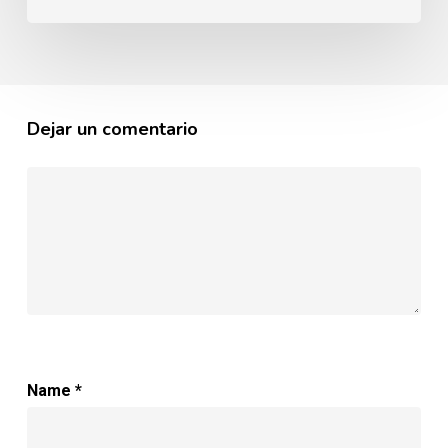
comer
de
todo
y
Dejar un comentario
no
preocuparte
de
nada?
Name
*