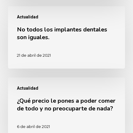
otros?
No
Actualidad
todos
No todos los implantes dentales
los
son iguales.
implantes
dentales
21 de abril de 2021
son
iguales.
¿Qué
Actualidad
precio
¿Qué precio le pones a poder comer
le
de todo y no preocuparte de nada?
pones
a
6 de abril de 2021
poder