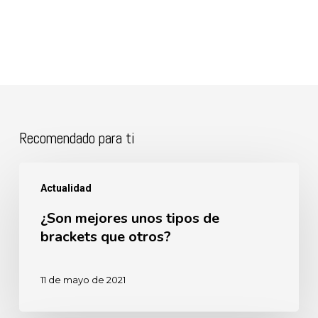
Recomendado para ti
¿Son
Actualidad
mejores
¿Son mejores unos tipos de
unos
brackets que otros?
tipos
de
11 de mayo de 2021
brackets
que