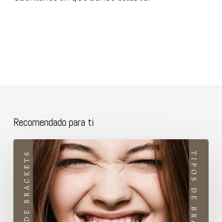
Recomendado para ti
¿Son
mejores
unos
tipos
de