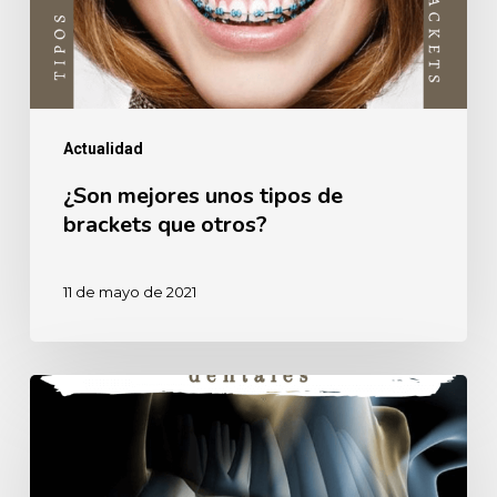
brackets
que
otros?
Actualidad
¿Son mejores unos tipos de
brackets que otros?
11 de mayo de 2021
No
todos
los