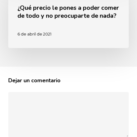
¿Qué precio le pones a poder comer
le
de todo y no preocuparte de nada?
pones
a
6 de abril de 2021
poder
comer
de
todo
y
Dejar un comentario
no
preocuparte
de
nada?