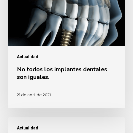
implantes
dentales
son
iguales.
Actualidad
No todos los implantes dentales
son iguales.
21 de abril de 2021
¿Qué
Actualidad
precio