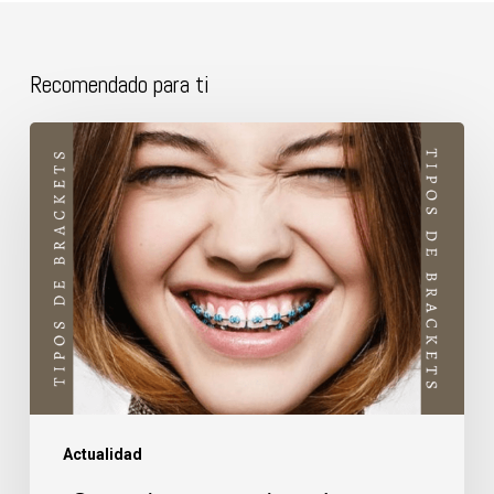
Recomendado para ti
¿Son
mejores
unos
tipos
de
brackets
que
otros?
Actualidad