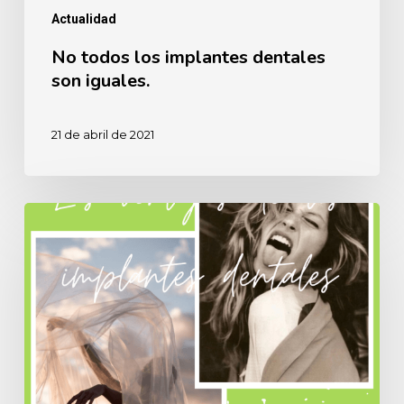
Actualidad
No todos los implantes dentales
son iguales.
21 de abril de 2021
¿Qué
precio
le
pones
a
poder
comer