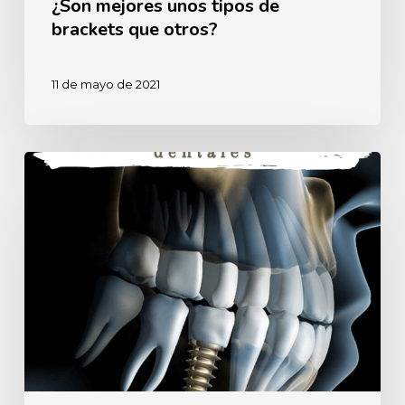
¿Son mejores unos tipos de
brackets que otros?
11 de mayo de 2021
No
todos
los
implantes
dentales
son
iguales.