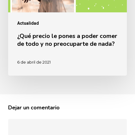
de
todo
Actualidad
y
no
¿Qué precio le pones a poder comer
de todo y no preocuparte de nada?
preocuparte
de
nada?
6 de abril de 2021
Dejar un comentario