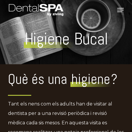
Skip
Men
to
main
Higiene
Bucal
content
Què és una
higiene
?
Tant els nens com els adults han de visitar al
dentista per a una revisió periòdica i revisió
mèdica cada sis mesos. En aquesta visita es