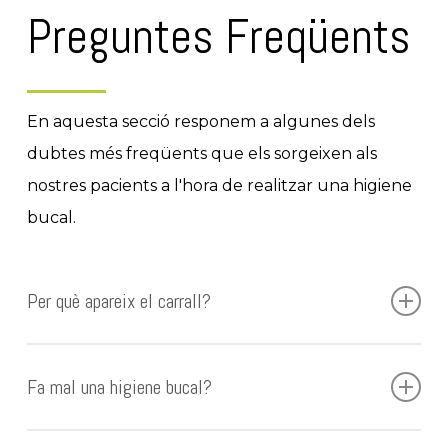
Preguntes Freqüents
En aquesta secció responem a algunes dels
dubtes més freqüents que els sorgeixen als
nostres pacients a l'hora de realitzar una higiene
bucal.
Per què apareix el carrall?
Les persones desenvolupen més o menys carrall
Fa mal una higiene bucal?
per el
tipus de saliva
, que a més s'hereta. La
manera de prevenir-ho és molt senzilla: es tracta
En general, la neteja dental és un