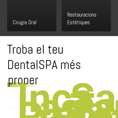
Restauracions
Cirugia Oral
Estètiques
Troba el teu
DentalSPA més
proper
Inca
Sa
Las
Ta
Palm
To