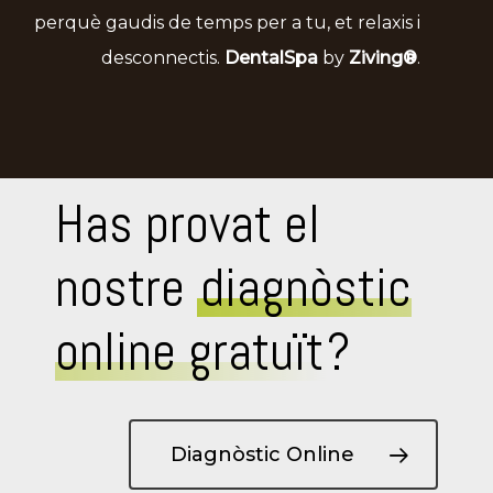
perquè gaudis de temps per a tu, et relaxis i
desconnectis.
DentalSpa
by
Ziving®
.
Has provat el
nostre
diagnòstic
online gratuït
?
Diagnòstic Online