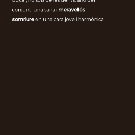
bucal, no sols de les dents, sinó del
conjunt: una sana i
meravellós
somriure
en una cara jove i harmònica.