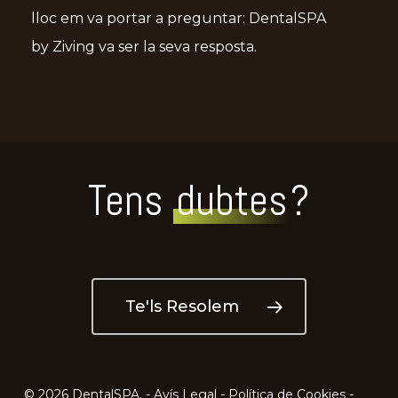
lloc em va portar a preguntar: DentalSPA
by Ziving va ser la seva resposta.
Tens
dubtes
?
Te'ls Resolem
© 2026 DentalSPA. -
Avís Legal
-
Política de Cookies
-