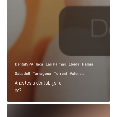
DentalSPA
Inca
Las Palmas
Lleida
Palma
Sabadell
Tarragona
Torrent
Valencia
Anestesia dental, ¿sí o
no?
5
Riesgos