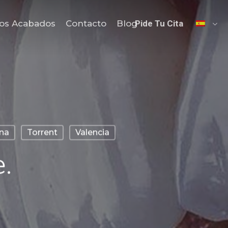
os Acabados
Contacto
Blog
Pide Tu Cita
na
Torrent
Valencia
.