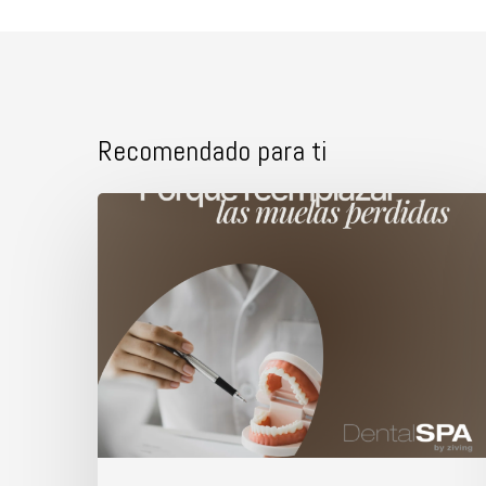
Recomendado para ti
Porque
reemplazar
las
muelas
perdidas.