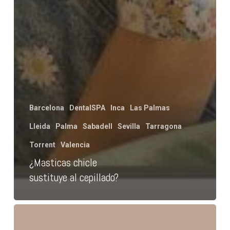
Barcelona
DentalSPA
Inca
Las Palmas
Lleida
Palma
Sabadell
Sevilla
Tarragona
Torrent
Valencia
¿Masticas chicle
sustituye al cepillado?
Vapear
sí