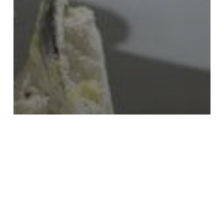
Barcelona
Inca
Las Palmas
Lleida
Palma
Sabadell
Sevilla
Tarragona
Torrent
Valencia