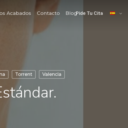
os Acabados
Contacto
Blog
Pide Tu Cita
na
Torrent
Valencia
stándar.