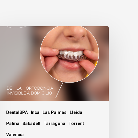
iesgos
e
a
rtodoncia
nvisible
omicilio.
DentalSPA
Inca
Las Palmas
Lleida
Palma
Sabadell
Tarragona
Torrent
Valencia