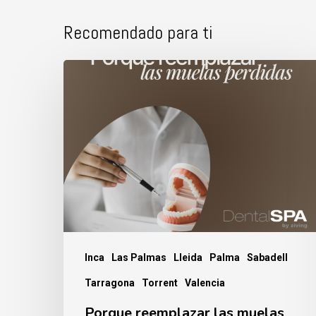
Recomendado para ti
Porque
reemplazar
las
muelas
perdidas.
Inca
Las Palmas
Lleida
Palma
Sabadell
Tarragona
Torrent
Valencia
Porque reemplazar las muelas