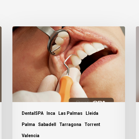
Anestesia
5
dental,
R
¿sí
d
o
l
no?
o
i
a
d
DentalSPA
Inca
Las Palmas
Lleida
Palma
Sabadell
Tarragona
Torrent
Valencia