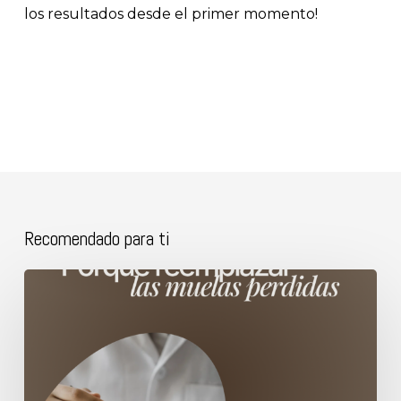
los resultados desde el primer momento!
Recomendado para ti
Porque
reemplazar
las
muelas
perdidas.