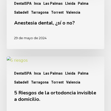
DentalSPA
Inca
Las Palmas
Lleida
Palma
¿sí
Sabadell
Tarragona
Torrent
Valencia
o
no?
Anestesia dental, ¿sí o no?
29 de mayo de 2024
5
Riesgos
DentalSPA
Inca
Las Palmas
Lleida
Palma
de
Sabadell
Tarragona
Torrent
Valencia
la
ortodoncia
5 Riesgos de la ortodoncia invisible
a domicilio.
invisible
a