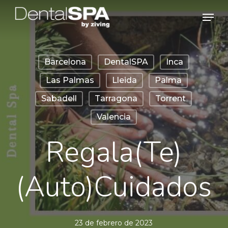
Skip
Men
to
main
content
Barcelona
DentalSPA
Inca
Las Palmas
Lleida
Palma
Sabadell
Tarragona
Torrent
Valencia
Regala(te)
(auto)cuidados
23 de febrero de 2023