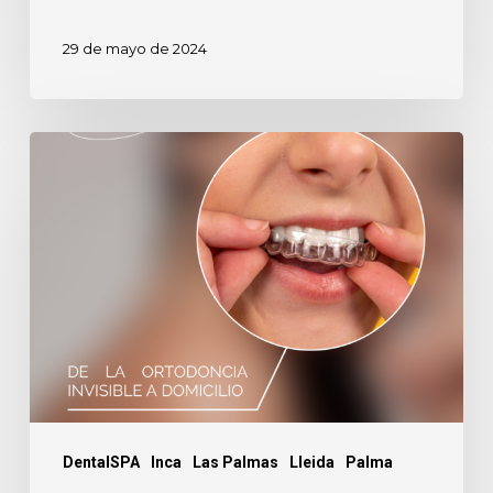
29 de mayo de 2024
5
Riesgos
de
la
ortodoncia
invisible
a
domicilio.
DentalSPA
Inca
Las Palmas
Lleida
Palma