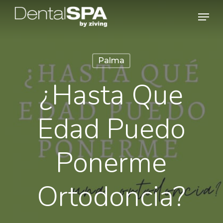
Skip
Men
to
main
content
Palma
¿Hasta Que
Edad Puedo
Ponerme
Ortodoncia?