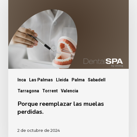
reemplazar
las
muelas
perdidas.
Inca
Las Palmas
Lleida
Palma
Sabadell
Tarragona
Torrent
Valencia
Porque reemplazar las muelas
perdidas.
2 de octubre de 2024