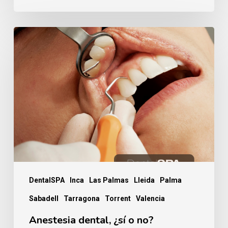
Anestesia
dental,
¿sí
o
no?
DentalSPA
Inca
Las Palmas
Lleida
Palma
Sabadell
Tarragona
Torrent
Valencia
Anestesia dental, ¿sí o no?