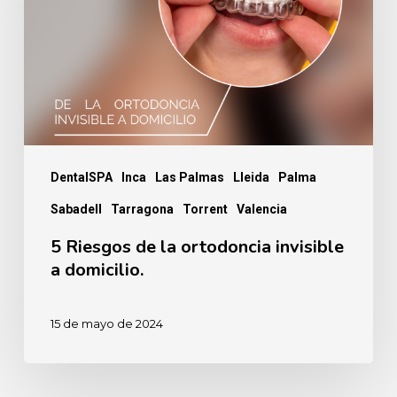
la
ortodoncia
invisible
a
domicilio.
DentalSPA
Inca
Las Palmas
Lleida
Palma
Sabadell
Tarragona
Torrent
Valencia
5 Riesgos de la ortodoncia invisible
a domicilio.
15 de mayo de 2024