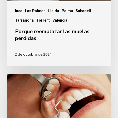
Inca
Las Palmas
Lleida
Palma
Sabadell
Tarragona
Torrent
Valencia
Porque reemplazar las muelas
perdidas.
2 de octubre de 2024
Anestesia
dental,
¿sí
o
no?