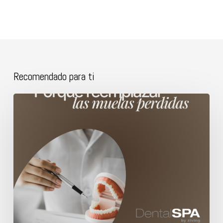
Recomendado para ti
Porque
reemplazar
las
muelas
perdidas.