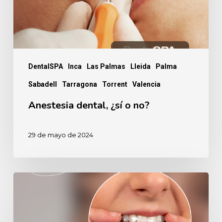
DentalSPA
Inca
Las Palmas
Lleida
Palma
Sabadell
Tarragona
Torrent
Valencia
Anestesia dental, ¿sí o no?
29 de mayo de 2024
5
Riesgos
de