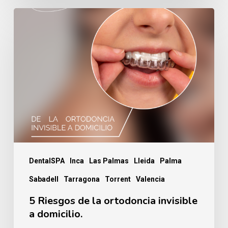
5
Riesgos
de
la
ortodoncia
invisible
a
domicilio.
DentalSPA
Inca
Las Palmas
Lleida
Palma
Sabadell
Tarragona
Torrent
Valencia
5 Riesgos de la ortodoncia invisible
a domicilio.