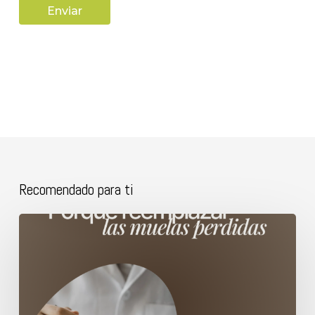
Recomendado para ti
Porque
reemplazar
las
muelas
perdidas.