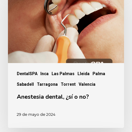
¿sí
o
no?
DentalSPA
Inca
Las Palmas
Lleida
Palma
Sabadell
Tarragona
Torrent
Valencia
Anestesia dental, ¿sí o no?
29 de mayo de 2024