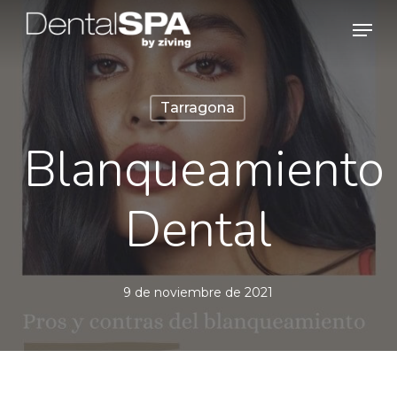
Skip
Men
to
main
content
Tarragona
Blanqueamiento
Dental
9 de noviembre de 2021