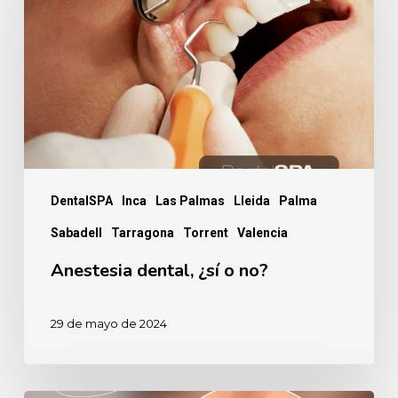
¿sí
o
no?
DentalSPA
Inca
Las Palmas
Lleida
Palma
Sabadell
Tarragona
Torrent
Valencia
Anestesia dental, ¿sí o no?
29 de mayo de 2024