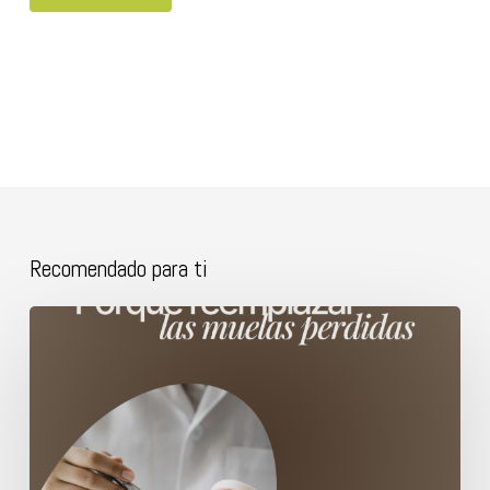
Recomendado para ti
Porque
reemplazar
las
muelas
perdidas.