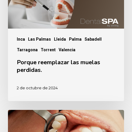
Inca
Las Palmas
Lleida
Palma
Sabadell
Tarragona
Torrent
Valencia
Porque reemplazar las muelas
perdidas.
2 de octubre de 2024
Anestesia
dental,