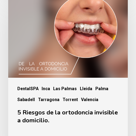
5
Riesgos
de
la
ortodoncia
invisible
a
domicilio.
DentalSPA
Inca
Las Palmas
Lleida
Palma
Sabadell
Tarragona
Torrent
Valencia
5 Riesgos de la ortodoncia invisible
a domicilio.