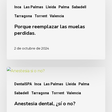
reemplazar
Inca
Las Palmas
Lleida
Palma
Sabadell
las
Tarragona
Torrent
Valencia
muelas
perdidas.
Porque reemplazar las muelas
perdidas.
2 de octubre de 2024
Anestesia
dental,
DentalSPA
Inca
Las Palmas
Lleida
Palma
¿sí
Sabadell
Tarragona
Torrent
Valencia
o
no?
Anestesia dental, ¿sí o no?