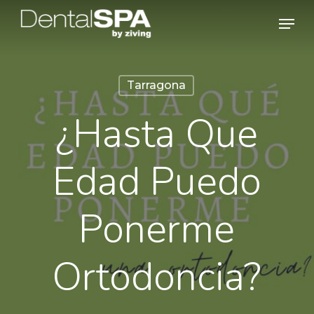
Skip
Men
to
main
content
Tarragona
¿Hasta Que
Edad Puedo
Ponerme
Ortodoncia?