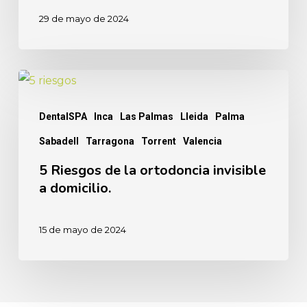
29 de mayo de 2024
5
Riesgos
DentalSPA
Inca
Las Palmas
Lleida
Palma
de
Sabadell
Tarragona
Torrent
Valencia
la
ortodoncia
5 Riesgos de la ortodoncia invisible
a domicilio.
invisible
a
15 de mayo de 2024
domicilio.