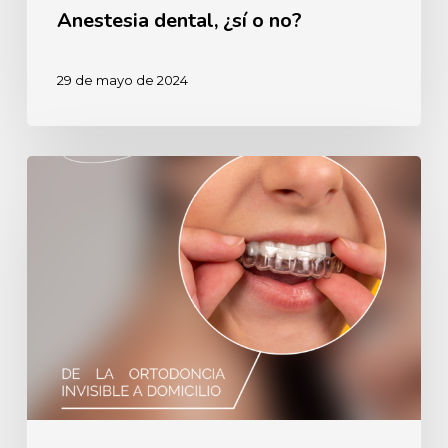
Anestesia dental, ¿sí o no?
29 de mayo de 2024
5
Riesgos
de
la
ortodoncia
invisible
a
domicilio.