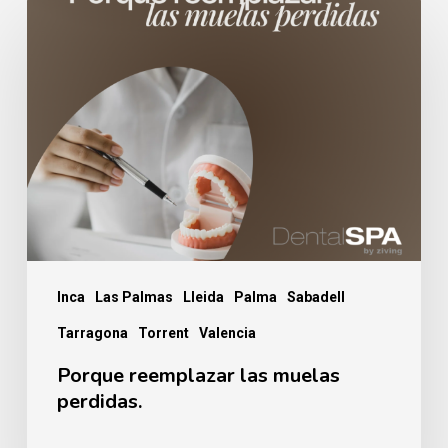
Porque
reemplazar
las
muelas
perdidas.
Inca
Las Palmas
Lleida
Palma
Sabadell
Tarragona
Torrent
Valencia
Porque reemplazar las muelas
perdidas.