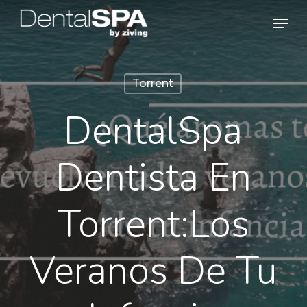
Skip
Men
to
main
content
Torrent
DentalSpa
Dentista En
Torrent:Los
Veranos De Tu