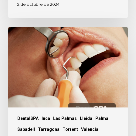
2 de octubre de 2024
Anestesia
dental,
¿sí
o
no?
DentalSPA
Inca
Las Palmas
Lleida
Palma
Sabadell
Tarragona
Torrent
Valencia