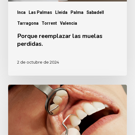
Inca
Las Palmas
Lleida
Palma
Sabadell
Tarragona
Torrent
Valencia
Porque reemplazar las muelas
perdidas.
2 de octubre de 2024
Anestesia
dental,
¿sí
o
no?