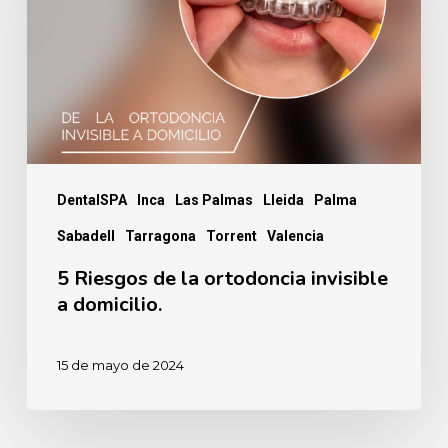
la
ortodoncia
invisible
a
domicilio.
DentalSPA
Inca
Las Palmas
Lleida
Palma
Sabadell
Tarragona
Torrent
Valencia
5 Riesgos de la ortodoncia invisible
a domicilio.
15 de mayo de 2024