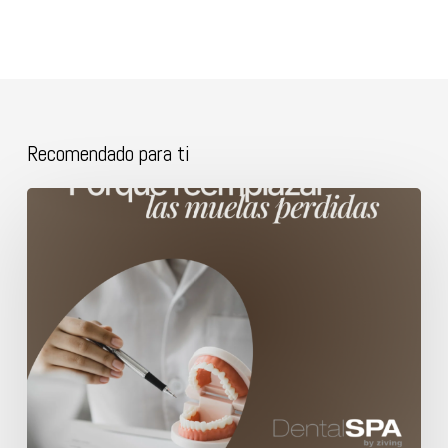
Recomendado para ti
Porque
reemplazar
las
muelas
perdidas.