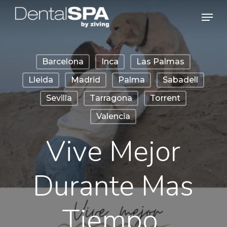
Skip
Men
to
main
content
Barcelona
Inca
Las Palmas
Lleida
Madrid
Palma
Sabadell
Sevilla
Tarragona
Torrent
Valencia
Vive Mejor
Durante Mas
Tiempo.