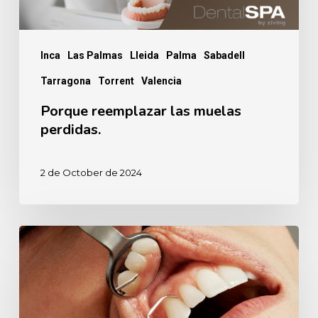
Inca
Las Palmas
Lleida
Palma
Sabadell
Tarragona
Torrent
Valencia
Porque reemplazar las muelas
perdidas.
2 de October de 2024
Anestesia
dental,
¿sí
o