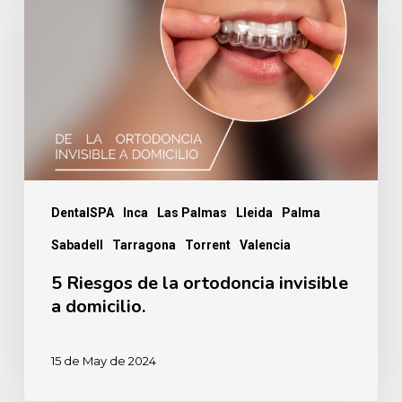
de
la
ortodoncia
invisible
a
domicilio.
DentalSPA
Inca
Las Palmas
Lleida
Palma
Sabadell
Tarragona
Torrent
Valencia
5 Riesgos de la ortodoncia invisible
a domicilio.
15 de May de 2024