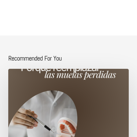
Recommended For You
Porque
reemplazar
las
muelas
perdidas.