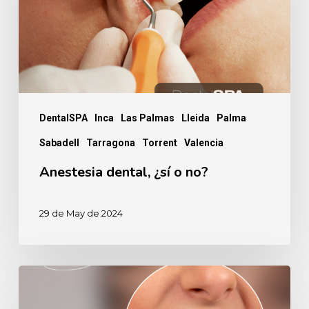
no?
DentalSPA
Inca
Las Palmas
Lleida
Palma
Sabadell
Tarragona
Torrent
Valencia
Anestesia dental, ¿sí o no?
29 de May de 2024
5
Riesgos