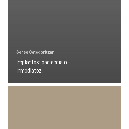
Sense Categoritzar
Implantes: paciencia o
inmediatez.
¿La
dieta
vegana
afecta
a