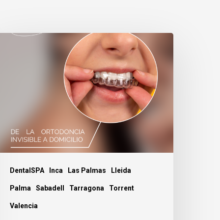
iesgos
e
a
rtodoncia
nvisible
omicilio.
DentalSPA
Inca
Las Palmas
Lleida
Palma
Sabadell
Tarragona
Torrent
Valencia