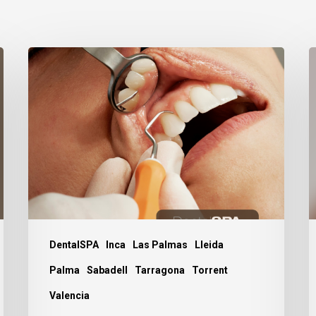
Anestesia
5
dental,
R
¿sí
d
o
l
no?
o
i
a
d
DentalSPA
Inca
Las Palmas
Lleida
Palma
Sabadell
Tarragona
Torrent
Valencia