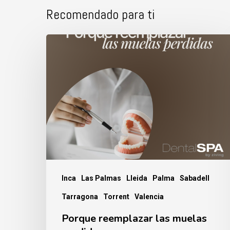
Recomendado para ti
Porque
reemplazar
las
muelas
perdidas.
Inca
Las Palmas
Lleida
Palma
Sabadell
Tarragona
Torrent
Valencia
Porque reemplazar las muelas