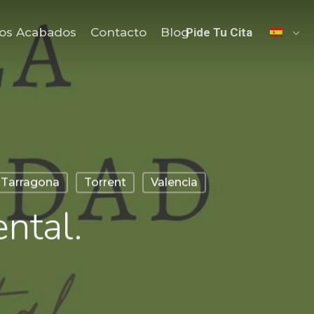
os Acabados
Contacto
Blog
Pide Tu Cita
Tarragona
Torrent
Valencia
ntal.