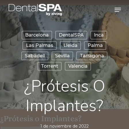
Skip
Men
to
main
content
Barcelona
DentalSPA
Inca
Las Palmas
Lleida
Palma
Sabadell
Sevilla
Tarragona
Torrent
Valencia
¿Prótesis O
Implantes?
1 de noviembre de 2022