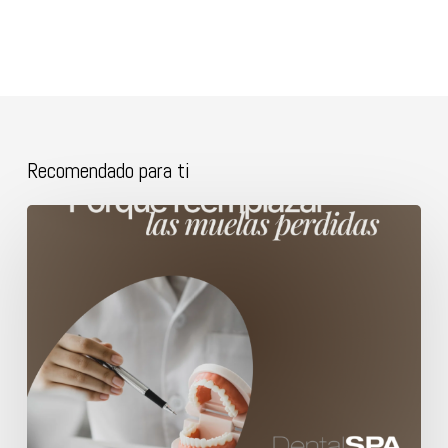
Recomendado para ti
Porque
reemplazar
las
muelas
perdidas.