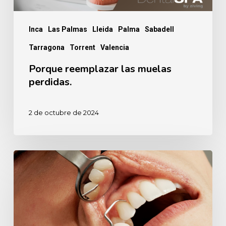
Inca
Las Palmas
Lleida
Palma
Sabadell
Tarragona
Torrent
Valencia
Porque reemplazar las muelas
perdidas.
2 de octubre de 2024
Anestesia
dental,
¿sí
o
no?