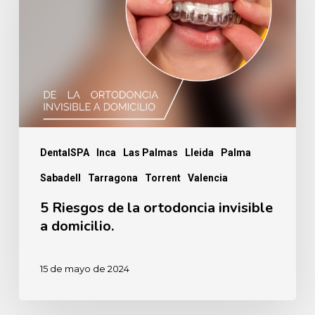
la
ortodoncia
invisible
a
domicilio.
DentalSPA
Inca
Las Palmas
Lleida
Palma
Sabadell
Tarragona
Torrent
Valencia
5 Riesgos de la ortodoncia invisible
a domicilio.
15 de mayo de 2024