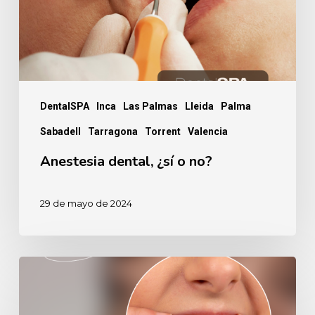
DentalSPA
Inca
Las Palmas
Lleida
Palma
Sabadell
Tarragona
Torrent
Valencia
Anestesia dental, ¿sí o no?
29 de mayo de 2024
5
Riesgos
de