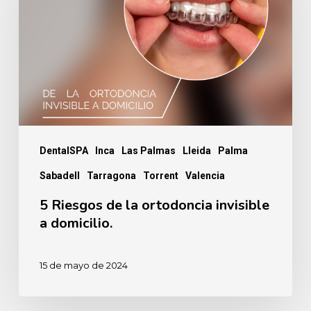
la
ortodoncia
invisible
a
domicilio.
DentalSPA
Inca
Las Palmas
Lleida
Palma
Sabadell
Tarragona
Torrent
Valencia
5 Riesgos de la ortodoncia invisible
a domicilio.
15 de mayo de 2024