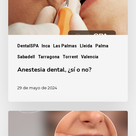
DentalSPA
Inca
Las Palmas
Lleida
Palma
Sabadell
Tarragona
Torrent
Valencia
Anestesia dental, ¿sí o no?
29 de mayo de 2024
5
Riesgos
de