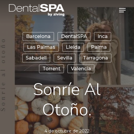
Skip
Men
to
main
content
Barcelona
DentalSPA
Inca
Las Palmas
Lleida
Palma
Sabadell
Sevilla
Tarragona
Torrent
Valencia
Sonríe Al
Otoño.
4 de octubre de 2022