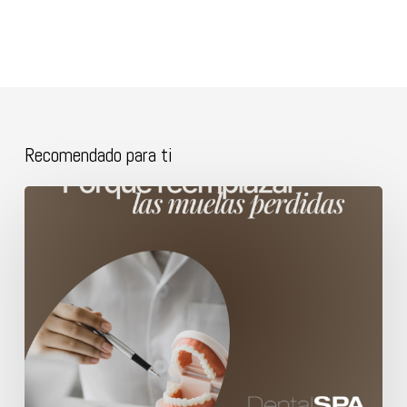
Recomendado para ti
Porque
reemplazar
las
muelas
perdidas.