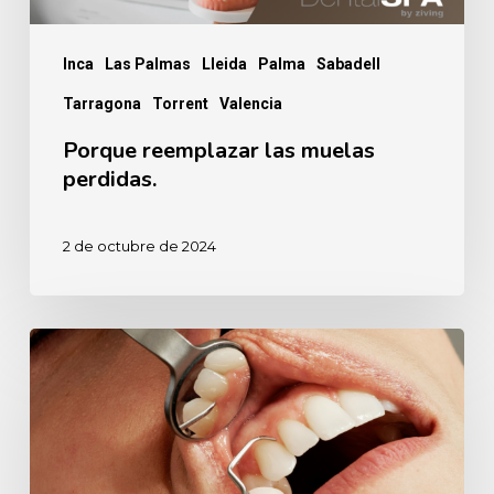
Inca
Las Palmas
Lleida
Palma
Sabadell
Tarragona
Torrent
Valencia
Porque reemplazar las muelas
perdidas.
2 de octubre de 2024
Anestesia
dental,
¿sí
o
no?