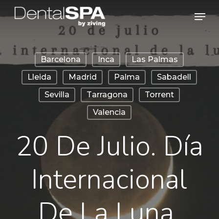
Skip
Men
to
main
content
Barcelona
Inca
Las Palmas
Lleida
Madrid
Palma
Sabadell
Sevilla
Tarragona
Torrent
Valencia
20 De Julio. Día
Internacional
De La Luna.