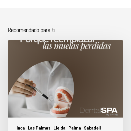
Recomendado para ti
Porque
reemplazar
las
muelas
perdidas.
Inca
Las Palmas
Lleida
Palma
Sabadell