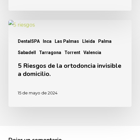
5
Riesgos
DentalSPA
Inca
Las Palmas
Lleida
Palma
de
Sabadell
Tarragona
Torrent
Valencia
la
ortodoncia
5 Riesgos de la ortodoncia invisible
a domicilio.
invisible
a
15 de mayo de 2024
domicilio.
Dejar un comentario