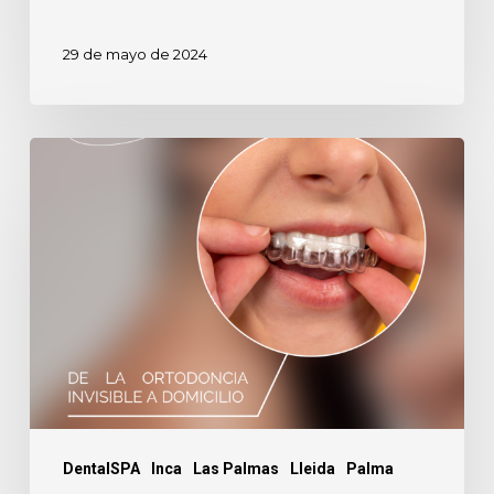
29 de mayo de 2024
5
Riesgos
de
la
ortodoncia
invisible
a
domicilio.
DentalSPA
Inca
Las Palmas
Lleida
Palma