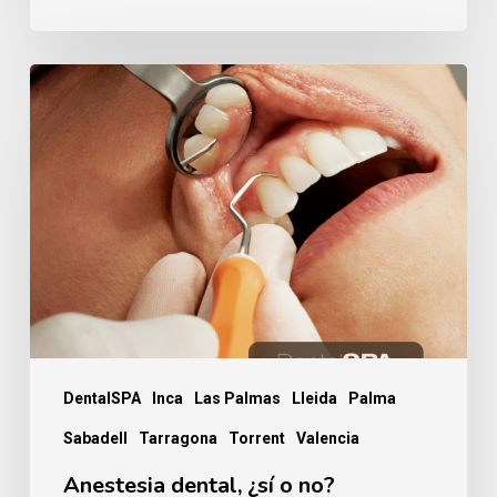
Anestesia
dental,
¿sí
o
no?
DentalSPA
Inca
Las Palmas
Lleida
Palma
Sabadell
Tarragona
Torrent
Valencia
Anestesia dental, ¿sí o no?