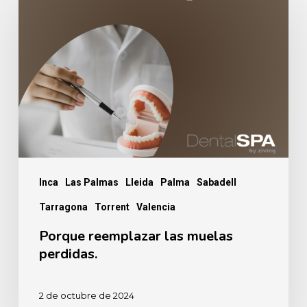
reemplazar
las
muelas
perdidas.
Inca
Las Palmas
Lleida
Palma
Sabadell
Tarragona
Torrent
Valencia
Porque reemplazar las muelas
perdidas.
2 de octubre de 2024