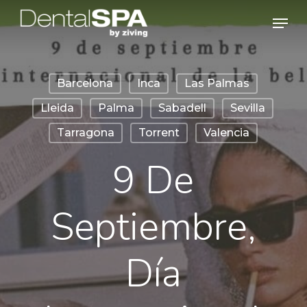
Skip
Men
to
main
content
Barcelona
Inca
Las Palmas
Lleida
Palma
Sabadell
Sevilla
Tarragona
Torrent
Valencia
9 De
Septiembre,
Día