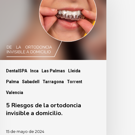
iesgos
e
a
rtodoncia
nvisible
omicilio.
DentalSPA
Inca
Las Palmas
Lleida
Palma
Sabadell
Tarragona
Torrent
Valencia
5 Riesgos de la ortodoncia
invisible a domicilio.
15 de mayo de 2024