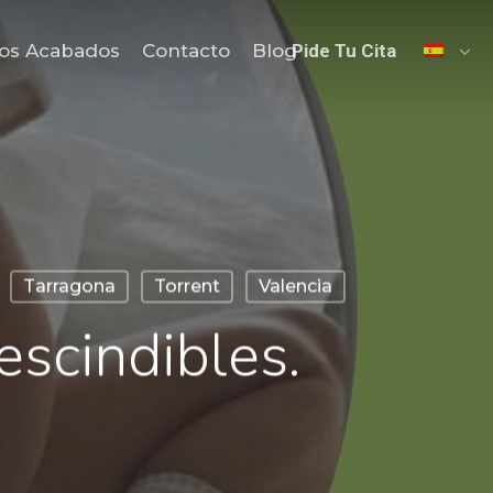
os Acabados
Contacto
Blog
Pide Tu Cita
Tarragona
Torrent
Valencia
scindibles.