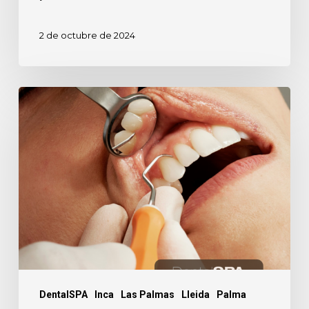
2 de octubre de 2024
Anestesia
dental,
¿sí
o
no?
DentalSPA
Inca
Las Palmas
Lleida
Palma