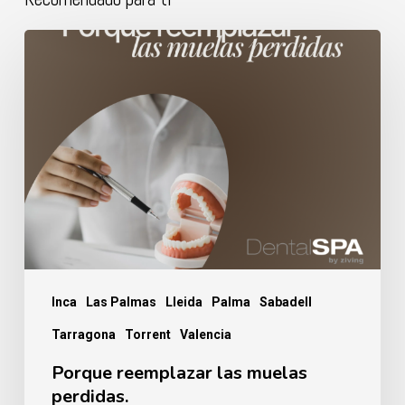
Porque
reemplazar
las
muelas
perdidas.
Inca
Las Palmas
Lleida
Palma
Sabadell
Tarragona
Torrent
Valencia
Porque reemplazar las muelas
perdidas.