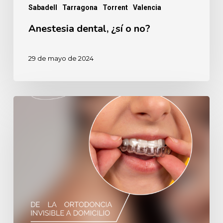
Sabadell
Tarragona
Torrent
Valencia
Anestesia dental, ¿sí o no?
29 de mayo de 2024
5
Riesgos
de
la
ortodoncia
invisible
a
domicilio.