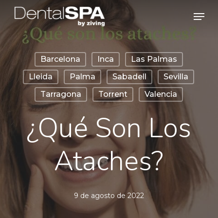
Skip
Men
to
main
content
Barcelona
Inca
Las Palmas
Lleida
Palma
Sabadell
Sevilla
Tarragona
Torrent
Valencia
¿Qué Son Los
Ataches?
9 de agosto de 2022