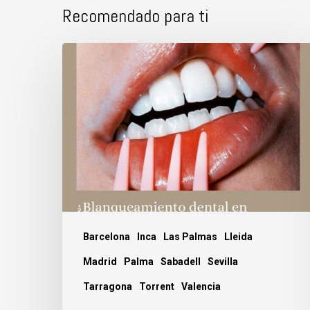
Recomendado para ti
¿Blanqueamiento
dental
en
clínica
o
en
casa?
Barcelona
Inca
Las Palmas
Lleida
Madrid
Palma
Sabadell
Sevilla
Tarragona
Torrent
Valencia