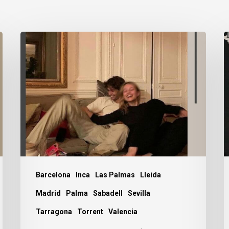
¿Has
2
revisado
d
tus
J
encías?
D
i
d
l
L
Barcelona
Inca
Las Palmas
Lleida
Madrid
Palma
Sabadell
Sevilla
Tarragona
Torrent
Valencia