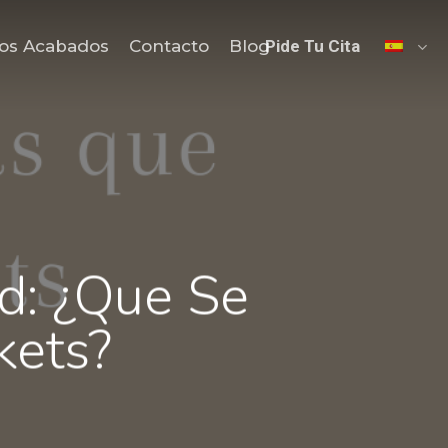
os Acabados
Contacto
Blog
Pide Tu Cita
d: ¿Que Se
kets?