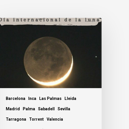
0
e
ulio.
ía
nternacional
e
a
una.
Barcelona
Inca
Las Palmas
Lleida
Madrid
Palma
Sabadell
Sevilla
Tarragona
Torrent
Valencia