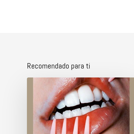
Recomendado para ti
¿Blanqueamiento
dental
en
clínica
o
en