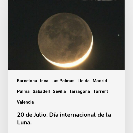
de
Julio.
Día
internacional
de
la
Luna.
Barcelona
Inca
Las Palmas
Lleida
Madrid
Palma
Sabadell
Sevilla
Tarragona
Torrent
Valencia
20 de Julio. Día internacional de la
Luna.