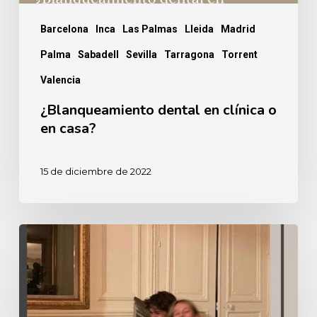
Barcelona
Inca
Las Palmas
Lleida
Madrid
Palma
Sabadell
Sevilla
Tarragona
Torrent
Valencia
¿Blanqueamiento dental en clínica o
en casa?
15 de diciembre de 2022
¿Has
revisado
tus
encías?