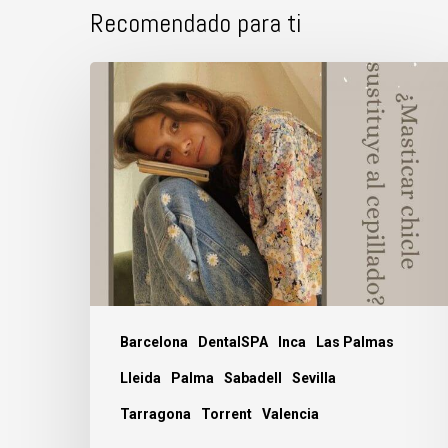
Recomendado para ti
¿Masticas
chicle
sustituye
al
cepillado?
Barcelona
DentalSPA
Inca
Las Palmas
Lleida
Palma
Sabadell
Sevilla
Tarragona
Torrent
Valencia