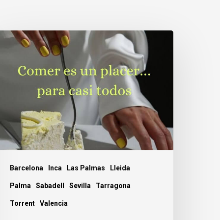
omer
s
un
lacer…
ara
asi
odos.
Barcelona
Inca
Las Palmas
Lleida
Palma
Sabadell
Sevilla
Tarragona
Torrent
Valencia