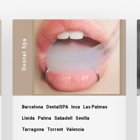
Vapear
C
sí
e
que
afecta
p
a
p
los
c
dientes.
t
Barcelona
DentalSPA
Inca
Las Palmas
Lleida
Palma
Sabadell
Sevilla
Tarragona
Torrent
Valencia