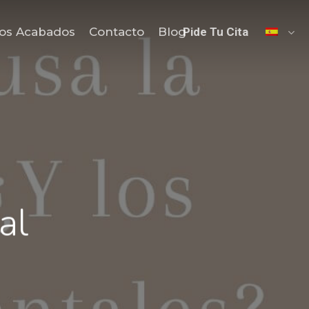
os Acabados
Contacto
Blog
Pide Tu Cita
al