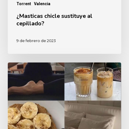
Torrent
Valencia
¿Masticas chicle sustituye al
cepillado?
9 de febrero de 2023
Autoestima,
tu
mejor
regalo.