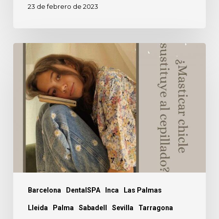
23 de febrero de 2023
¿Masticas
chicle
sustituye
al
cepillado?
Barcelona
DentalSPA
Inca
Las Palmas
Lleida
Palma
Sabadell
Sevilla
Tarragona