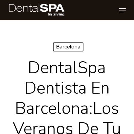
Skip
Men
to
main
content
Barcelona
DentalSpa
Dentista En
Barcelona:Los
Veranos De Tu