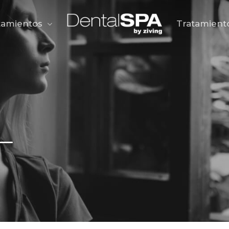
tamientos
Tratamient
a_