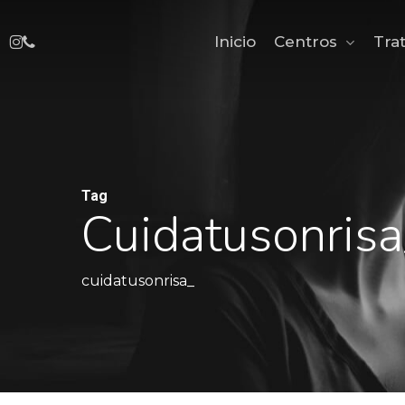
Skip
Instagram
Phone
Centros
Tra
Inicio
to
main
content
Tag
Cuidatusonris
cuidatusonrisa_